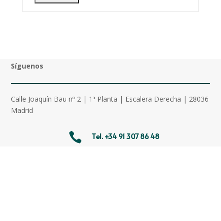
Síguenos
Calle Joaquín Bau nº 2 | 1ª Planta | Escalera Derecha | 28036
Madrid

Tel.
+34 91 307 86 48

formacion@campuseqa.es
